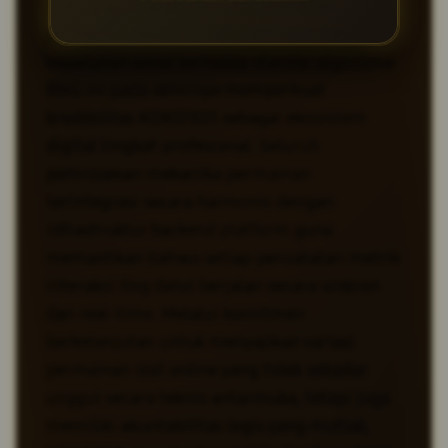
Sinergi yang presisi antara penyajian
portofolio bernilai produksi tinggi dan
kepatuhan ketat terhadap standar algoritma
RNG ini pada akhirnya memperkuat
kredibilitas KOKO303 sebagai ekosistem
digital tingkat profesional. Seluruh
pemrosesan mekanika permainan
terintegrasi secara harmonis dengan
infrastruktur backend platform guna
memastikan bahwa setiap pencatatan metrik
interaksi (log data) berjalan secara sinkron
dan real-time. Melalui komitmen
berkelanjutan untuk menyajikan variasi
permainan slot online yang tidak sekadar
unggul secara teknis antarmuka, tetapi juga
memiliki akuntabilitas logis yang mutlak,