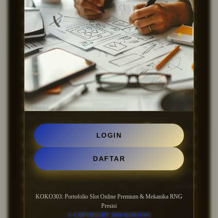
mesin slot online di platform KOKO303 dijamin
sepenuhnya oleh implementasi mekanika RNG
(Random Number Generator) berpresisi tinggi.
Algoritma komputasi matematis ini beroperasi
secara otonom di dalam lingkungan server-side
yang terenkripsi rapat, bertugas menghasilkan
miliaran kombinasi probabilitas yang sepenuhnya
acak pada setiap sepersekian milidetik. Arsitektur
RNG ini secara efektif meniadakan segala bentuk
pola memori komputasi maupun celah intervensi
LOGIN
eksternal. Dengan demikian, platform menjamin
bahwa setiap hasil komputasi yang ditampilkan
DAFTAR
pada layar pengguna murni didasarkan pada
transparansi matematis dan prinsip keadilan
KOKO303: Portofolio Slot Online Premium & Mekanika RNG
fungsional yang tidak dapat dimanipulasi.
Presisi
© COPYRIGHT 2026 KOKO303