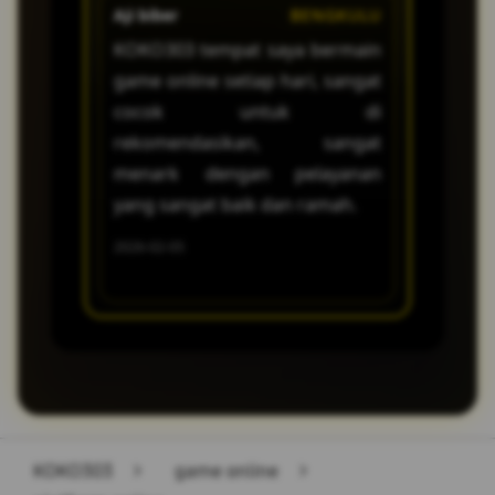
Aji biber
BENGKULU
Putri
bermain dengan nyaman.
KOKO303 tempat saya bermain
main di
game online setiap hari, sangat
beruntung
cocok untuk di
saya se
rekomendasikan, sangat
kemenan
menark dengan pelayanan
receh dan
yang sangat baik dan ramah.
2026-02-18
2026-02-05
KOKO303
>
game online
>