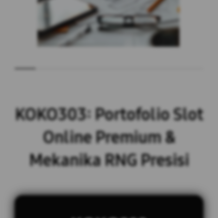
KOKO303: Portofolio Slot
Online Premium &
Mekanika RNG Presisi