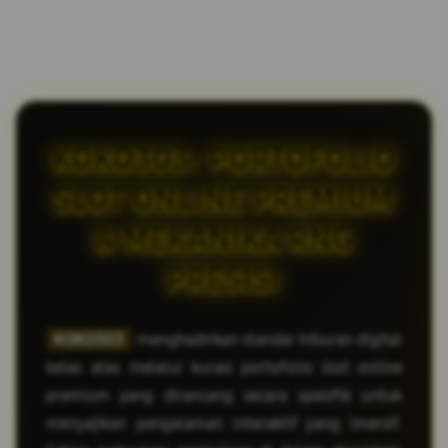
KOKO303: PORTOFOLIO
SLOT ONLINE PREMIUM
& MEKANIKA RNG
PRESISI
KOKO303
menghadirkan standar hiburan digital
kelas atas melalui kurasi portofolio slot online
premium yang dirancang secara spesifik untuk
menyajikan pengalaman interaktif yang imersif.