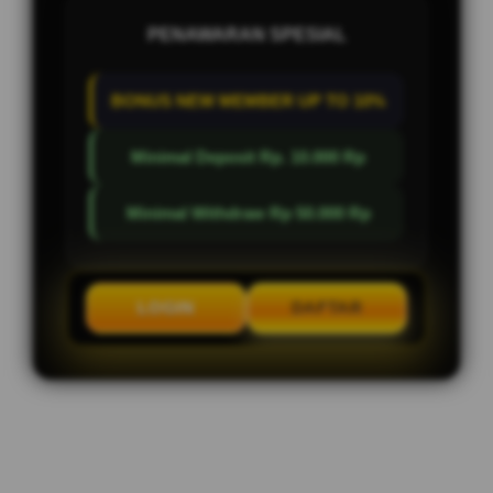
PENAWARAN SPESIAL
BONUS NEW MEMBER UP TO 10%
Minimal Deposit Rp. 10.000 Rp
Minimal Withdraw Rp 50.000 Rp
LOGIN
DAFTAR
Layer Popup Close